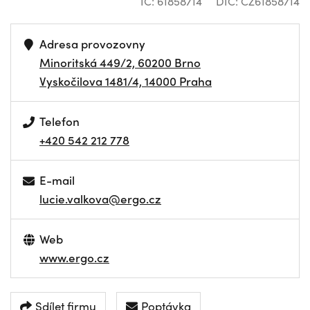
IČ: 61858714
DIČ: CZ61858714
Adresa provozovny
Minoritská 449/2, 60200 Brno
Vyskočilova 1481/4, 14000 Praha
Telefon
+420 542 212 778
E-mail
lucie.valkova@ergo.cz
Web
www.ergo.cz
Sdílet firmu
Poptávka