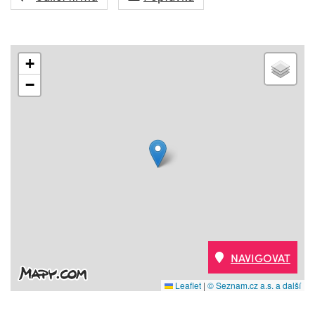
+
−
NAVIGOVAT
Leaflet
|
© Seznam.cz a.s. a další