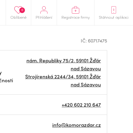
0
Oblíbené
Přihlášení
Registrace firmy
Stáhnout aplikaci
IČ: 60717475
nám. Republiky 75/2, 59101 Žďár
nad Sázavou
y
Strojírenská 2244/34, 59101 Žďár
čnosti
nad Sázavou
+420 602 210 647
info@komorazdar.cz