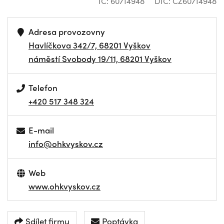
IČ: 60714948
DIČ: CZ60714948
Adresa provozovny
Havlíčkova 342/7, 68201 Vyškov
náměstí Svobody 19/11, 68201 Vyškov
Telefon
+420 517 348 324
E-mail
info@ohkvyskov.cz
Web
www.ohkvyskov.cz
Sdílet firmu
Poptávka