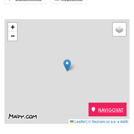
+
−
NAVIGOVAT
Leaflet
|
© Seznam.cz a.s. a další