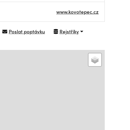
www.kovotepec.cz
Poslat poptávku
Rejstříky