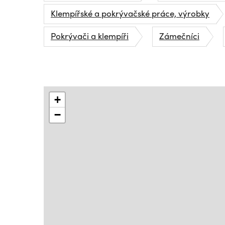
Klempířské a pokrývačské práce, výrobky
Pokrývači a klempíři
Zámečníci
+
−