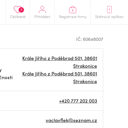
0
Oblíbené
Přihlášení
Registrace firmy
Stáhnout aplikaci
IČ: 60648007
Krále Jiřího z Poděbrad 501, 38601
Strakonice
y
Krále Jiřího z Poděbrad 501, 38601
čnosti
Strakonice
+420 777 202 003
vaclavflek@seznam.cz