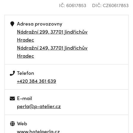
IČ: 60617853
DIČ: CZ60617853
Adresa provozovny
Nádražní 299, 37701 Jindřichův
Hradec
Nádražní 249, 37701 Jindřichův
Hradec
Telefon
+420 384 361 639
E-mail
perla@p-atelier.cz
Web
www.hotelperla.cz