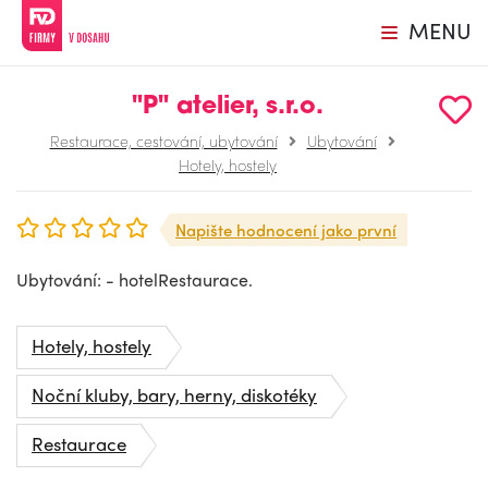
MENU
"P" atelier, s.r.o.
Restaurace, cestování, ubytování
Ubytování
Hotely, hostely
Napište hodnocení jako první
Ubytování: - hotelRestaurace.
Hotely, hostely
Noční kluby, bary, herny, diskotéky
Restaurace