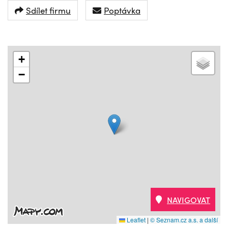
Sdílet firmu
Poptávka
+
−
NAVIGOVAT
Leaflet
|
© Seznam.cz a.s. a další