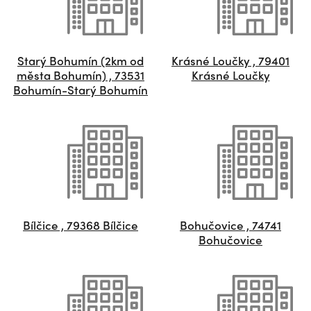
Starý Bohumín (2km od
Krásné Loučky , 79401
města Bohumín) , 73531
Krásné Loučky
Bohumín-Starý Bohumín
Bílčice , 79368 Bílčice
Bohučovice , 74741
Bohučovice