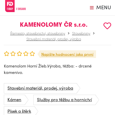
MENU
KAMENOLOMY ČR s.r.o.
Řemesla, stavebnictví, stavebniny
Stavebniny
Stavební materiál, prodej, výroba
Napište hodnocení jako první
Kamenolom Horní Žleb.Výroba, těžba: - drcené
kamenivo.
Stavební materiál, prodej, výroba
Kámen
Služby pro těžbu a hornictví
Písek a štěrk