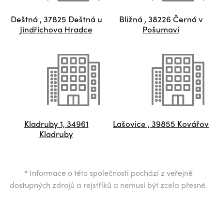
Deštná , 37825 Deštná u
Bližná , 38226 Černá v
Jindřichova Hradce
Pošumaví
Kladruby 1, 34961
Lašovice , 39855 Kovářov
Kladruby
*
Informace o této společnosti pochází z veřejně
dostupných zdrojů a rejstříků a nemusí být zcela přesné.