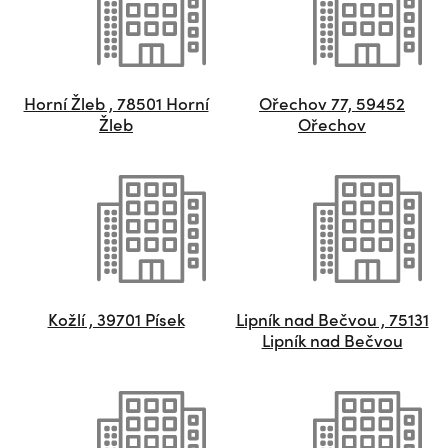
Horní Žleb , 78501 Horní
Ořechov 77, 59452
Žleb
Ořechov
Kožlí , 39701 Písek
Lipník nad Bečvou , 75131
Lipník nad Bečvou