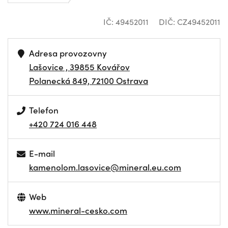
IČ: 49452011
DIČ: CZ49452011
Adresa provozovny
Lašovice , 39855 Kovářov
Polanecká 849, 72100 Ostrava
Telefon
+420 724 016 448
E-mail
kamenolom.lasovice@mineral.eu.com
Web
www.mineral-cesko.com