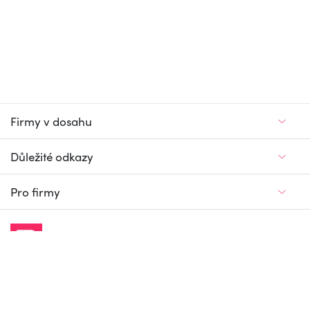
Firmy v dosahu
Důležité odkazy
Pro firmy
Jedinečný firemní
a pracovní portál
© Firmy v dosahu.cz