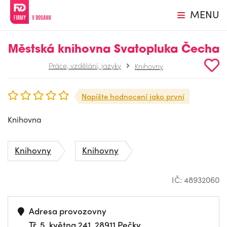
MENU
Městská knihovna Svatopluka Čecha
Práce, vzdělání, jazyky
Knihovny
Napište hodnocení jako první
Knihovna
Knihovny
Knihovny
IČ: 48932060
Adresa provozovny
Tř. 5. května 241, 28911 Pečky