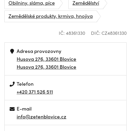
Obilniny, sláma, píce
Zemědělství
Zemědělské produkty, krmiva, hnojiva
IČ: 48361330
DIČ: CZ48361330
Adresa provozovny
Husova 276, 33601 Blovice
Husova 276, 33601 Blovice
Telefon
+420 371 526 511
E-mail
info@zetenblovice.cz