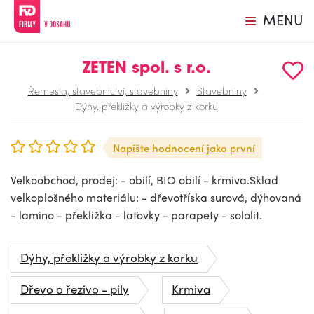
MENU
ZETEN spol. s r.o.
Řemesla, stavebnictví, stavebniny
Stavebniny
Dýhy, překližky a výrobky z korku
Napište hodnocení jako první
Velkoobchod, prodej: - obilí, BIO obilí - krmiva.Sklad
velkoplošného materiálu: - dřevotříska surová, dýhovaná
- lamino - překližka - laťovky - parapety - sololit.
Dýhy, překližky a výrobky z korku
Dřevo a řezivo - pily
Krmiva