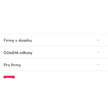
Firmy v dosahu
Důležité odkazy
Pro firmy
Jedinečný firemní
a pracovní portál
© Firmy v dosahu.cz