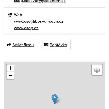
csop.libosvary@seznam.cz
Web
www.csoplibosvary.ecn.cz
www.csop.cz
Sdílet firmu
Poptávka
+
−