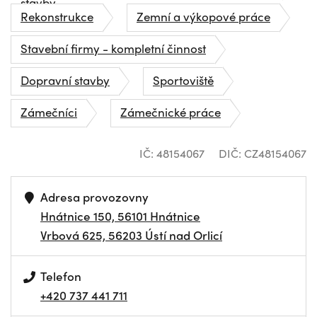
stavby
Rekonstrukce
Zemní a výkopové práce
Stavební firmy - kompletní činnost
Dopravní stavby
Sportoviště
Zámečníci
Zámečnické práce
IČ: 48154067
DIČ: CZ48154067
Adresa provozovny
Hnátnice 150, 56101 Hnátnice
Vrbová 625, 56203 Ústí nad Orlicí
Telefon
+420 737 441 711