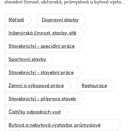
stavební činnost, občanská, průmyslová a bytová výsta...
Nářadí
Dopravní stavby
Inženýrská činnost, stavby, sítě
Stavebnictví - speciální práce
Sportovní stavby
Stavebnictví - stavební práce
Zemní a výkopové práce
Restaurace
Stavebnictví - příprava staveb
Čističky odpadních vod
Bytová a nebytová výstavba, průmyslové