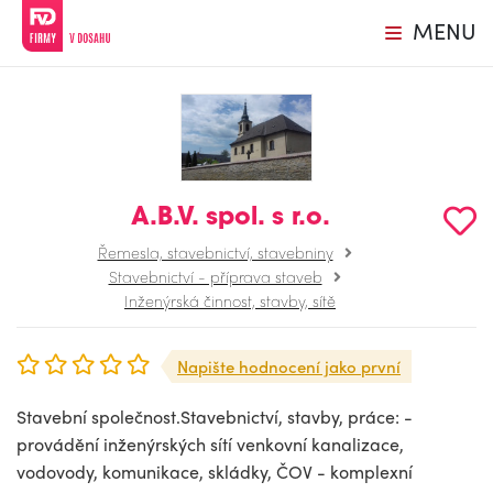
MENU
A.B.V. spol. s r.o.
Řemesla, stavebnictví, stavebniny
Stavebnictví - příprava staveb
Inženýrská činnost, stavby, sítě
Napište hodnocení jako první
Stavební společnost.Stavebnictví, stavby, práce: -
provádění inženýrských sítí venkovní kanalizace,
vodovody, komunikace, skládky, ČOV - komplexní