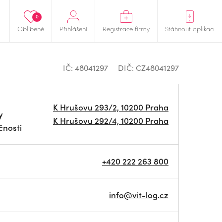
0
Oblíbené
Přihlášení
Registrace firmy
Stáhnout aplikaci
IČ: 48041297
DIČ: CZ48041297
K Hrušovu 293/2, 10200 Praha
y
K Hrušovu 292/4, 10200 Praha
čnosti
+420 222 263 800
info@vit-log.cz