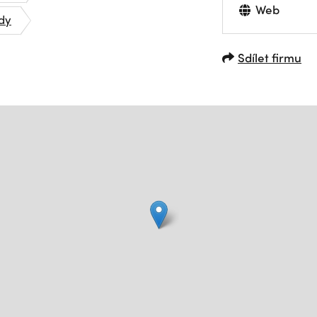
Web
dy
Sdílet firmu