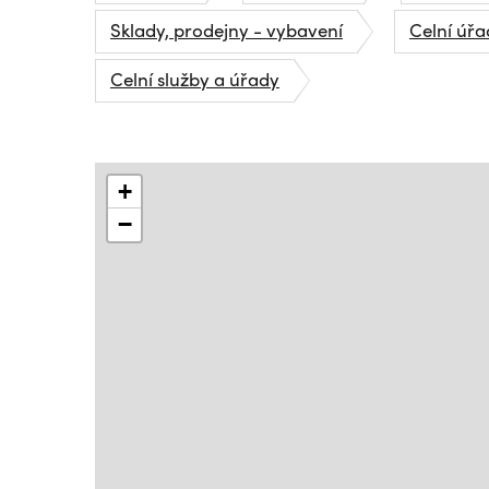
Sklady, prodejny - vybavení
Celní úřa
Celní služby a úřady
+
−