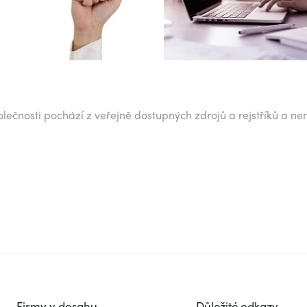
lečnosti pochází z veřejně dostupných zdrojů a rejstříků a ne
Firmy v dosahu
Důležité odkazy