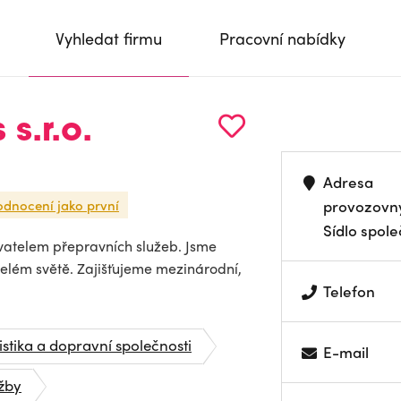
Vyhledat firmu
Pracovní nabídky
 s.r.o.
Adresa
odnocení jako první
provozovn
Sídlo spole
davatelem přepravních služeb. Jsme
celém světě. Zajišťujeme mezinárodní,
Telefon
istika a dopravní společnosti
E-mail
užby