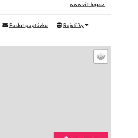
www.vit-log.cz
Poslat poptávku
Rejstříky