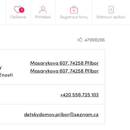
0
Oblíbené
Přihlášení
Registrace firmy
Stáhnout aplikaci
IČ: 47998296
Masarykova 607, 74258 Příbor
y
Masarykova 607, 74258 Příbor
čnosti
+420 556 725 103
detskydomov.pribor@seznam.cz