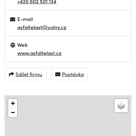
+420 602 501 134
E-mail
asfaltelast@volny.cz
Web
www.asfaltelast.cz
Sdílet firmu
Poptávka
+
−