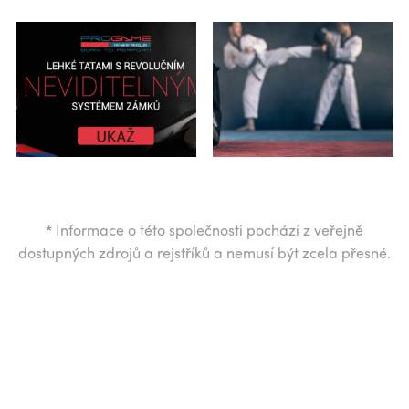
*
Informace o této společnosti pochází z veřejně
dostupných zdrojů a rejstříků a nemusí být zcela přesné.