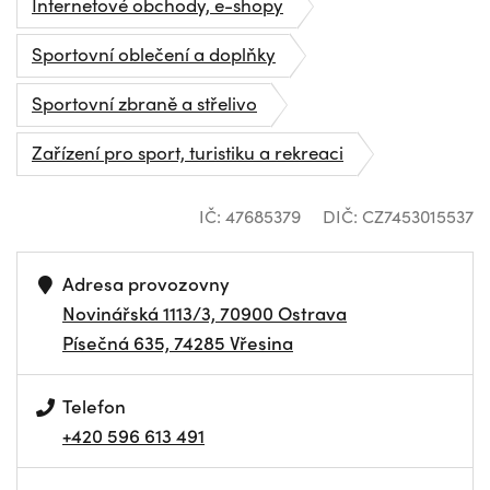
Internetové obchody, e-shopy
Sportovní oblečení a doplňky
Sportovní zbraně a střelivo
Zařízení pro sport, turistiku a rekreaci
IČ: 47685379
DIČ: CZ7453015537
Adresa provozovny
Novinářská 1113/3, 70900 Ostrava
Písečná 635, 74285 Vřesina
Telefon
+420 596 613 491