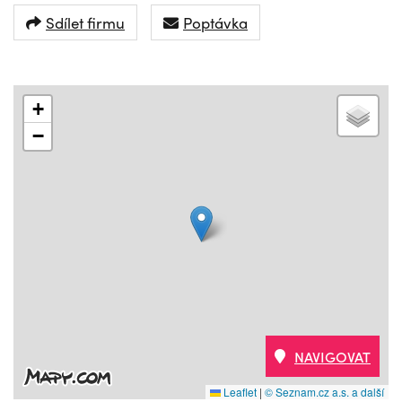
Sdílet firmu
Poptávka
+
−
NAVIGOVAT
Leaflet
|
© Seznam.cz a.s. a další