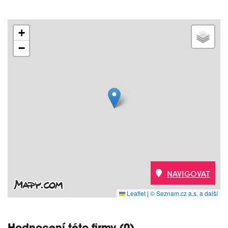
+
−
NAVIGOVAT
Leaflet
|
© Seznam.cz a.s. a další