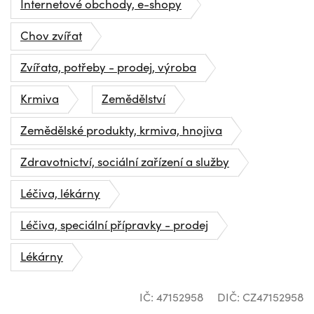
Internetové obchody, e-shopy
Chov zvířat
Zvířata, potřeby - prodej, výroba
Krmiva
Zemědělství
Zemědělské produkty, krmiva, hnojiva
Zdravotnictví, sociální zařízení a služby
Léčiva, lékárny
Léčiva, speciální přípravky - prodej
Lékárny
IČ: 47152958
DIČ: CZ47152958