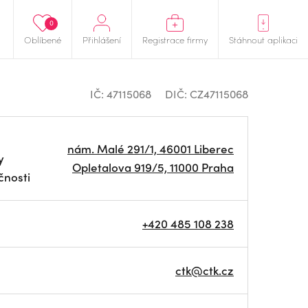
0
Oblíbené
Přihlášení
Registrace firmy
Stáhnout aplikaci
IČ: 47115068
DIČ: CZ47115068
nám. Malé 291/1, 46001 Liberec
y
Opletalova 919/5, 11000 Praha
čnosti
+420 485 108 238
ctk@ctk.cz