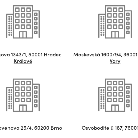
ova 1343/1, 50001 Hradec
Moskevská 1600/94, 36001
Králové
Vary
ovenova 25/4, 60200 Brno
Osvoboditelů 187, 76001