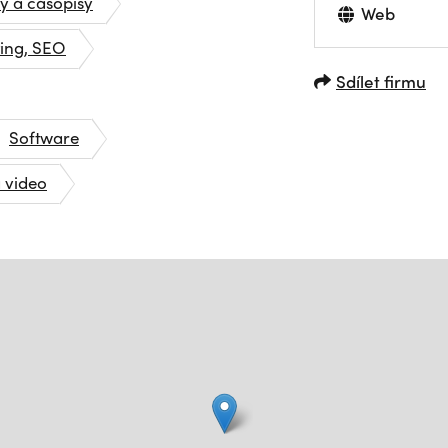
y a časopisy
Web
ting, SEO
Sdílet firmu
Software
 video