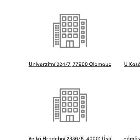
Univerzitní 224/7, 77900 Olomouc
U Kasá
Velká Hradební 2336/8, 40001 Ústí
náměst