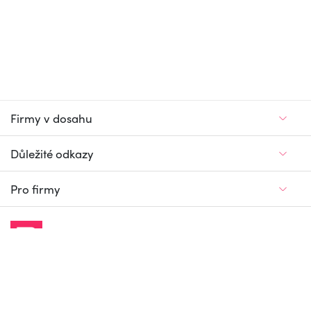
Firmy v dosahu
Důležité odkazy
Pro firmy
Jedinečný firemní
a pracovní portál
© Firmy v dosahu.cz