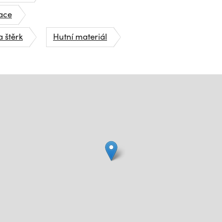
lace
a štěrk
Hutní materiál