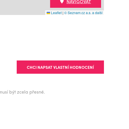
NAVIGOVAT
Leaflet
|
© Seznam.cz a.s. a další
CHCI NAPSAT VLASTNÍ HODNOCENÍ
musí být zcela přesné.