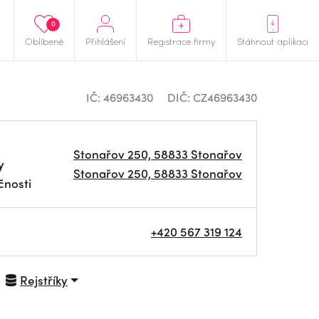
0
Oblíbené
Přihlášení
Registrace firmy
Stáhnout aplikaci
IČ: 46963430
DIČ: CZ46963430
Stonařov 250, 58833 Stonařov
y
Stonařov 250, 58833 Stonařov
čnosti
+420 567 319 124
Rejstříky