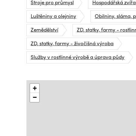
Stroje pro průmysl
Hospodářská zvířa
Luštěniny a olejniny
Obilniny, sláma, p
Zemědělství
ZD, statky, farmy - rostli
ZD, statky, farmy - živočišná výroba
Služby v rostlinné výrobě a úprava půdy
+
−