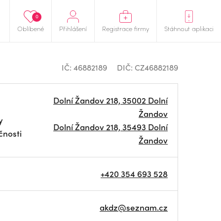
0
Oblíbené
Přihlášení
Registrace firmy
Stáhnout aplikaci
IČ: 46882189
DIČ: CZ46882189
Dolní Žandov 218, 35002 Dolní
Žandov
y
Dolní Žandov 218, 35493 Dolní
čnosti
Žandov
+420 354 693 528
akdz@seznam.cz