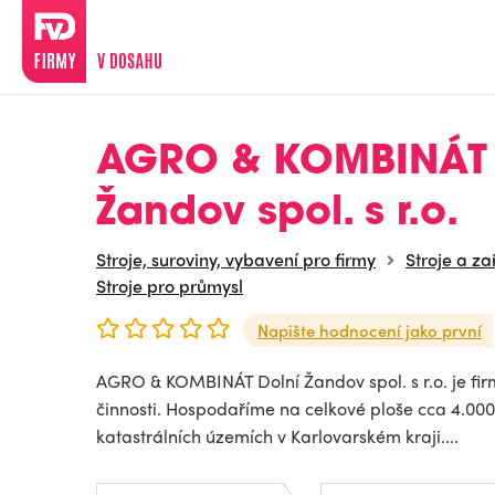
AGRO & KOMBINÁT 
Žandov spol. s r.o.
Stroje, suroviny, vybavení pro firmy
Stroje a za
Stroje pro průmysl
Napište hodnocení jako první
AGRO & KOMBINÁT Dolní Žandov spol. s r.o. je fi
činnosti. Hospodaříme na celkové ploše cca 4.00
katastrálních územích v Karlovarském kraji....