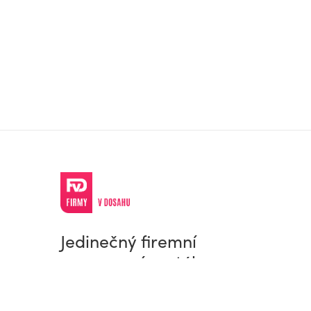
Jedinečný firemní
a pracovní portál
© Firmy v dosahu.cz