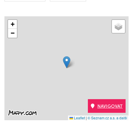
+
−
NAVIGOVAT
Leaflet
|
© Seznam.cz a.s. a další