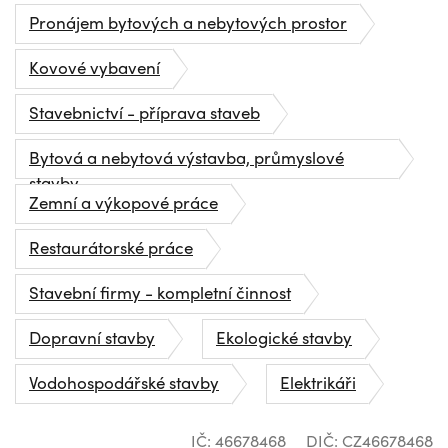
Pronájem bytových a nebytových prostor
Kovové vybavení
Stavebnictví - příprava staveb
Bytová a nebytová výstavba, průmyslové
stavby
Zemní a výkopové práce
Restaurátorské práce
Stavební firmy - kompletní činnost
Dopravní stavby
Ekologické stavby
Vodohospodářské stavby
Elektrikáři
IČ: 46678468
DIČ: CZ46678468