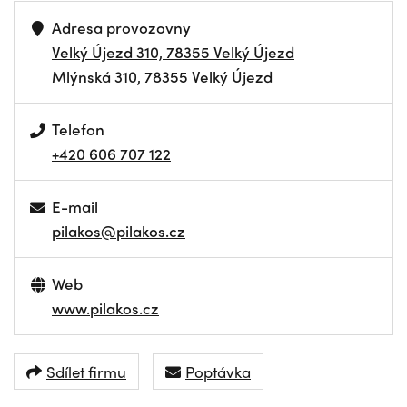
Adresa provozovny
Velký Újezd 310, 78355 Velký Újezd
Mlýnská 310, 78355 Velký Újezd
Telefon
+420 606 707 122
E-mail
pilakos@pilakos.cz
Web
www.pilakos.cz
Sdílet firmu
Poptávka