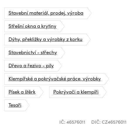
Stavební materiál, prodej, výroba
Střešní okna a krytiny
Dýhy, překližky a výrobky z korku
Stavebnictví - střechy
Dřevo a řezivo - pily
Klempířské a pokrývačské práce, výrobky
Písek a štěrk
Pokrývači a klempíři
Tesaři
IČ: 46576011
DIČ: CZ46576011