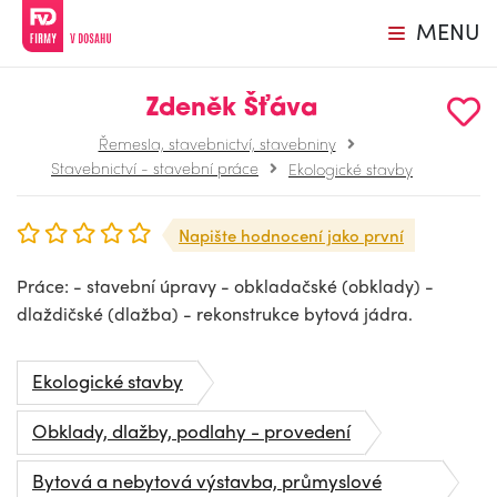
MENU
Zdeněk Šťáva
Řemesla, stavebnictví, stavebniny
Stavebnictví - stavební práce
Ekologické stavby
Napište hodnocení jako první
Práce: - stavební úpravy - obkladačské (obklady) -
dlaždičské (dlažba) - rekonstrukce bytová jádra.
Ekologické stavby
Obklady, dlažby, podlahy - provedení
Bytová a nebytová výstavba, průmyslové