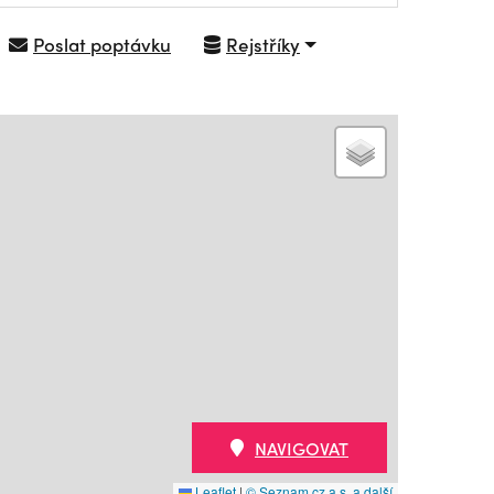
Poslat poptávku
Rejstříky
NAVIGOVAT
Leaflet
|
© Seznam.cz a.s. a další