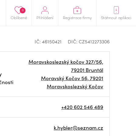
0
Oblíbené
Přihlášení
Registrace firmy
Stáhnout aplikaci
IČ: 46150421
DIČ: CZ5412273306
Moravskoslezský kočov 327/56,
79201 Bruntál
y
Moravský Kočov 56, 79201
čnosti
Moravskoslezský Kočov
+420 602 546 489
k.hybler@seznam.cz