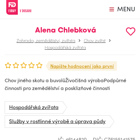
MENU
Alena Chlebková
Zahrada, zemědělství, zvířata
Chov zvířat
Hospodářská zvířata
Napište hodnocení jako první
Chov jiného skotu a buvolůŽivočišná výrobaPodpůrné
činnosti pro zemědělství a posklizňové činnosti
Hospodářská zvířata
Služby v rostlinné výrobě a úprava půdy
IČ: 46144820
DIČ: CZ6155141575