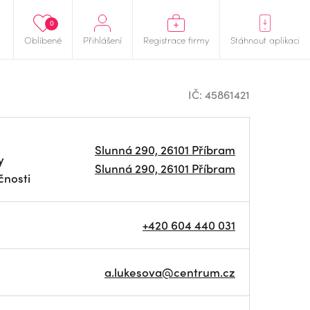
0
Oblíbené
Přihlášení
Registrace firmy
Stáhnout aplikaci
IČ: 45861421
Slunná 290, 26101 Příbram
y
Slunná 290, 26101 Příbram
čnosti
+420 604 440 031
a.lukesova@centrum.cz