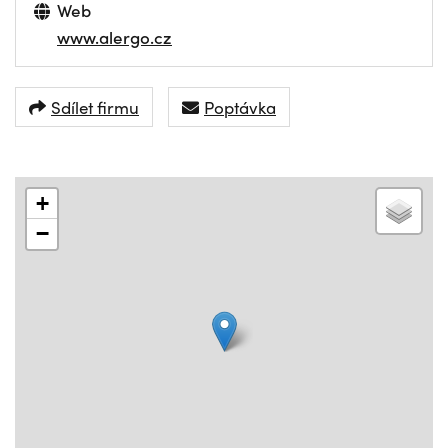
Web
www.alergo.cz
Sdílet firmu
Poptávka
+
−