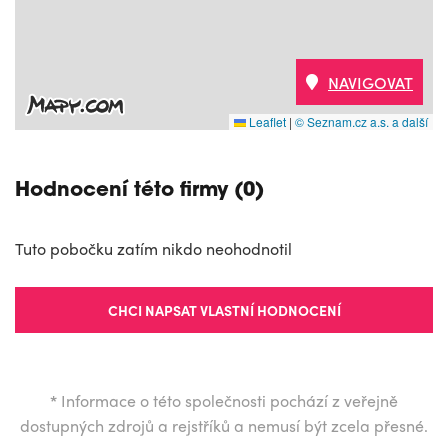
NAVIGOVAT
Leaflet
|
© Seznam.cz a.s. a další
Hodnocení této firmy (0)
Tuto pobočku zatím nikdo neohodnotil
CHCI NAPSAT VLASTNÍ HODNOCENÍ
*
Informace o této společnosti pochází z veřejně
dostupných zdrojů a rejstříků a nemusí být zcela přesné.