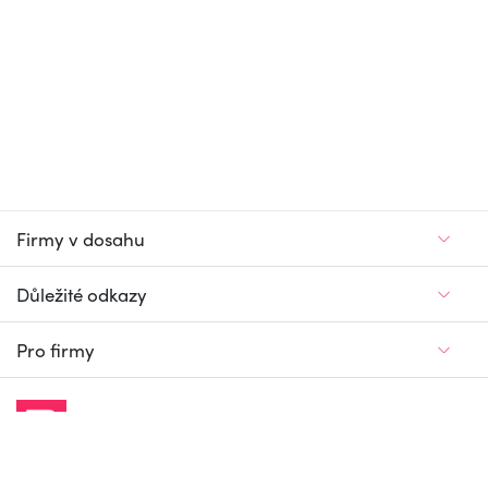
Firmy v dosahu
Důležité odkazy
Pro firmy
Jedinečný firemní
a pracovní portál