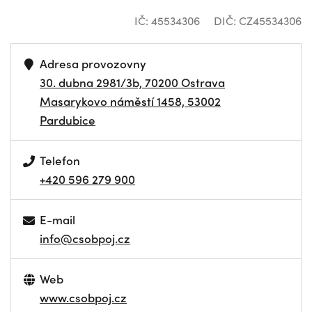
IČ: 45534306
DIČ: CZ45534306
Adresa provozovny
30. dubna 2981/3b, 70200 Ostrava
Masarykovo náměstí 1458, 53002
Pardubice
Telefon
+420 596 279 900
E-mail
info@csobpoj.cz
Web
www.csobpoj.cz