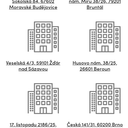
Sokolská 84, 67602
nám. Míru 38/26, 79201
Moravské Budějovice
Bruntál
Veselská 4/3, 59101 Žďár
Husovo nám. 38/25,
nad Sázavou
26601 Beroun
17. listopadu 2186/25,
Česká 141/31, 60200 Brno