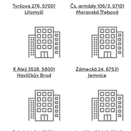
Tyršova 276, 57001
Čs. armády 106/3, 57101
Litomyšl
Moravská Třebová
K Aleji 3528, 58001
Zámecká 24, 67531
Havlíčkův Brod
Jemnice