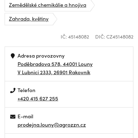
Zemědělské chemikálie a hnojiva
Zahrada, květiny
IČ: 45148082
DIČ: CZ45148082
Adresa provozovny
Poděbradova 578, 44001 Louny
V Lubnici 2333, 26901 Rakovník
Telefon
+420 415 627 255
E-mail
prodejna.louny@agrozzn.cz