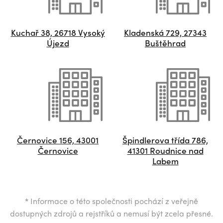
Kuchař 38, 26718 Vysoký
Kladenská 729, 27343
Újezd
Buštěhrad
Černovice 156, 43001
Špindlerova třída 786,
Černovice
41301 Roudnice nad
Labem
*
Informace o této společnosti pochází z veřejně
dostupných zdrojů a rejstříků a nemusí být zcela přesné.