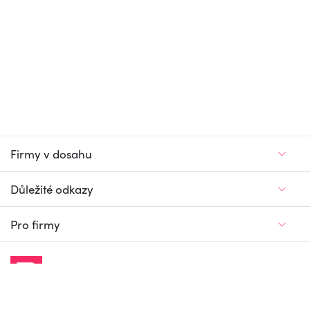
Firmy v dosahu
Důležité odkazy
Pro firmy
Jedinečný firemní
a pracovní portál