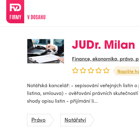
JUDr. Milan
Finance, ekonomika, právo, po
Napište h
Notářská kancelář: - sepisování veřejných listin 
listina, smlouva) - ověřování právních skutečností
shody opisu listin - přijímání li...
Právo
Notářství