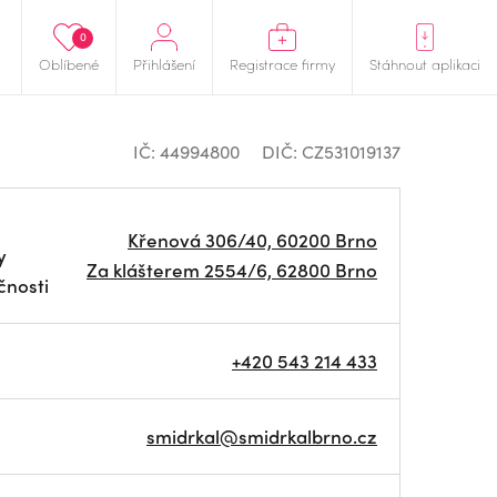
0
Oblíbené
Přihlášení
Registrace firmy
Stáhnout aplikaci
IČ: 44994800
DIČ: CZ531019137
Křenová 306/40, 60200 Brno
y
Za klášterem 2554/6, 62800 Brno
čnosti
+420 543 214 433
smidrkal@smidrkalbrno.cz