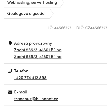
Webhosting, serverhosting
Geologové a geodeti
IČ: 44566727
DIČ: CZ44566727
Adresa provozovny
Zadní 535/3, 41801 Bílina
Zadní 535/3, 41801 Bílina
Telefon
+420 774 412 898
E-mail
francouz@bilinanet.cz