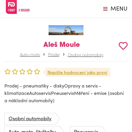
MENU
Aleš Moule
Auto-moto
Prodej
Osobní automobily
Napište hodnocení jako první
Prodej - pneumatiky - diskyOpravy a servis -
klimatizaceAutoservisPneuservisMěření - emise (osobní
a nákladní automobily)
Osobní automobily
Auto, moto, čtyřkolky
Pneuservis