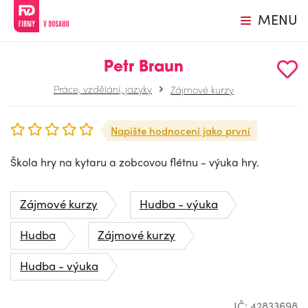
MENU
Petr Braun
Práce, vzdělání, jazyky
Zájmové kurzy
Napište hodnocení jako první
Škola hry na kytaru a zobcovou flétnu - výuka hry.
Zájmové kurzy
Hudba - výuka
Hudba
Zájmové kurzy
Hudba - výuka
IČ: 42833698