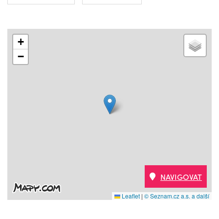
+
−
NAVIGOVAT
Leaflet
|
© Seznam.cz a.s. a další