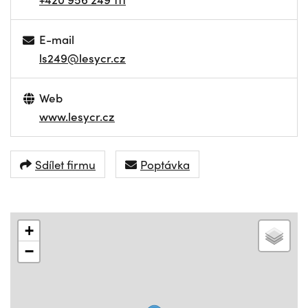
E-mail
ls249@lesycr.cz
Web
www.lesycr.cz
Sdílet firmu
Poptávka
+
−