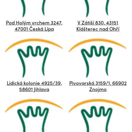
Pod Holým vrchem 3247,
V Zátiší 830, 43151
47001 Česká Lípa
Klášterec nad Ohří
Lidická kolonie 4925/39,
Pivovarská 3159/1, 66902
58601 Jihlava
Znojmo