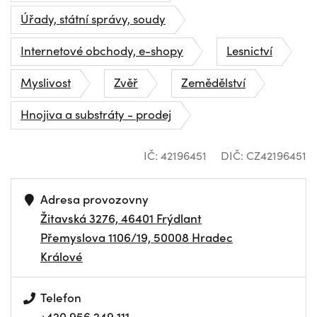
Úřady, státní správy, soudy
Internetové obchody, e-shopy
Lesnictví
Myslivost
Zvěř
Zemědělství
Hnojiva a substráty - prodej
IČ: 42196451
DIČ: CZ42196451
Adresa provozovny
Žitavská 3276, 46401 Frýdlant
Přemyslova 1106/19, 50008 Hradec
Králové
Telefon
+420 956 249 111