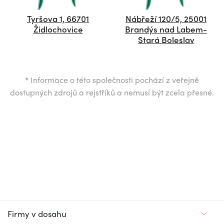
Tyršova 1, 66701
Nábřeží 120/5, 25001
Židlochovice
Brandýs nad Labem-
Stará Boleslav
*
Informace o této společnosti pochází z veřejně
dostupných zdrojů a rejstříků a nemusí být zcela přesné.
Firmy v dosahu