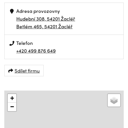
Adresa provozovny
Hudební 308, 54201 Žacléř
Betlém 465, 54201 Žacléř
Telefon
+420 499 876 649
Sdílet firmu
+
−