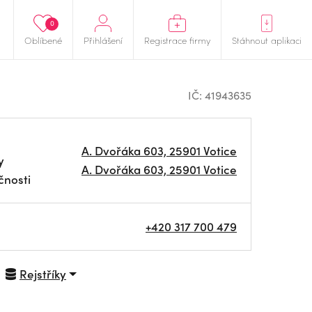
0
Oblíbené
Přihlášení
Registrace firmy
Stáhnout aplikaci
IČ: 41943635
A. Dvořáka 603, 25901 Votice
y
A. Dvořáka 603, 25901 Votice
čnosti
+420 317 700 479
Rejstříky