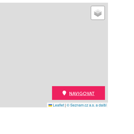
NAVIGOVAT
Leaflet
|
© Seznam.cz a.s. a další