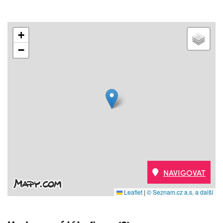
+
−
NAVIGOVAT
Leaflet
|
© Seznam.cz a.s. a další