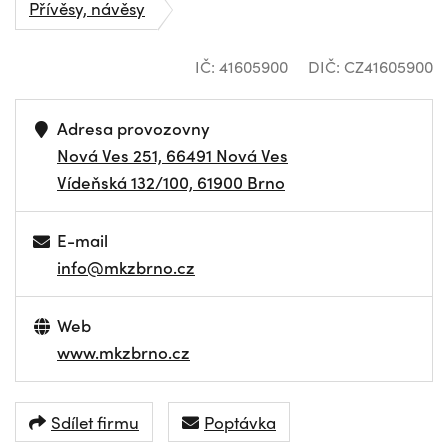
Přívěsy, návěsy
IČ: 41605900
DIČ: CZ41605900
Adresa provozovny
Nová Ves 251, 66491 Nová Ves
Vídeňská 132/100, 61900 Brno
E-mail
info@mkzbrno.cz
Web
www.mkzbrno.cz
Sdílet firmu
Poptávka