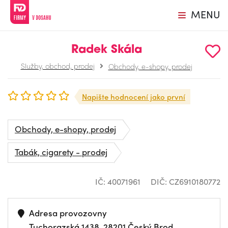
MENU
Radek Skála
Služby, obchod, prodej
Obchody, e-shopy, prodej
Napište hodnocení jako první
Obchody, e-shopy, prodej
Tabák, cigarety - prodej
IČ: 40071961
DIČ: CZ6910180772
Adresa provozovny
Tuchorazská 1438, 28201 Český Brod