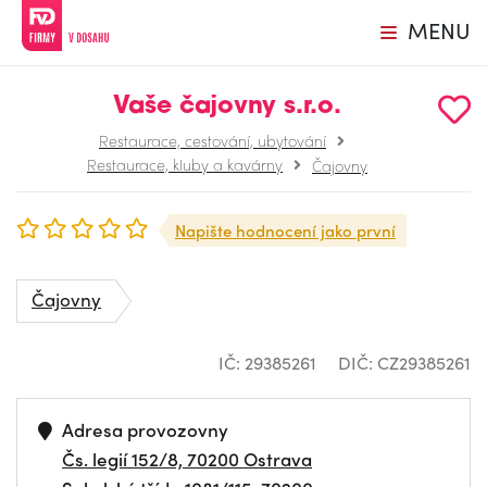
MENU
Vaše čajovny s.r.o.
Restaurace, cestování, ubytování
Restaurace, kluby a kavárny
Čajovny
Napište hodnocení jako první
Čajovny
IČ: 29385261
DIČ: CZ29385261
Adresa provozovny
Čs. legií 152/8, 70200 Ostrava