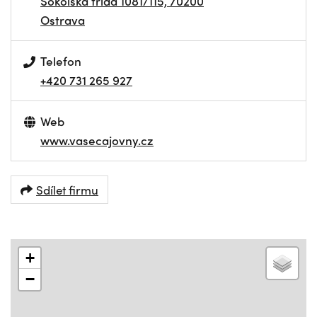
Sokolská třída 1081/115, 70200
Ostrava
Telefon
+420 731 265 927
Web
www.vasecajovny.cz
Sdílet firmu
+
−