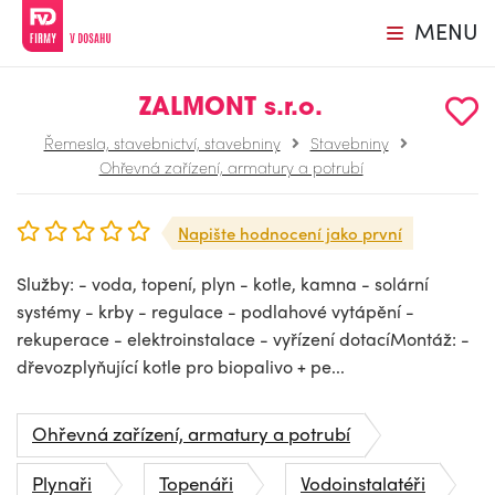
MENU
ZALMONT s.r.o.
Řemesla, stavebnictví, stavebniny
Stavebniny
Ohřevná zařízení, armatury a potrubí
Napište hodnocení jako první
Služby: - voda, topení, plyn - kotle, kamna - solární
systémy - krby - regulace - podlahové vytápění -
rekuperace - elektroinstalace - vyřízení dotacíMontáž: -
dřevozplyňující kotle pro biopalivo + pe...
Ohřevná zařízení, armatury a potrubí
Plynaři
Topenáři
Vodoinstalatéři