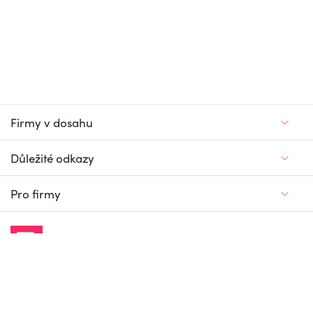
Firmy v dosahu
Důležité odkazy
Pro firmy
Jedinečný firemní
a pracovní portál
© Firmy v dosahu.cz