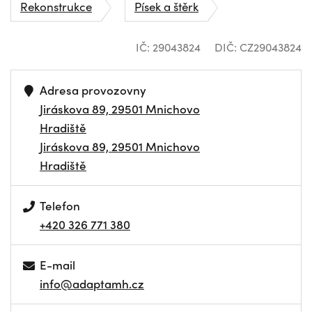
Rekonstrukce
Písek a štěrk
IČ: 29043824
DIČ: CZ29043824
Adresa provozovny
Jiráskova 89, 29501 Mnichovo
Hradiště
Jiráskova 89, 29501 Mnichovo
Hradiště
Telefon
+420 326 771 380
E-mail
info@adaptamh.cz