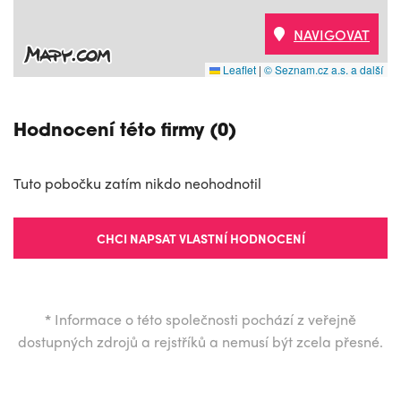
NAVIGOVAT
Leaflet
|
© Seznam.cz a.s. a další
Hodnocení této firmy (0)
Tuto pobočku zatím nikdo neohodnotil
CHCI NAPSAT VLASTNÍ HODNOCENÍ
*
Informace o této společnosti pochází z veřejně
dostupných zdrojů a rejstříků a nemusí být zcela přesné.