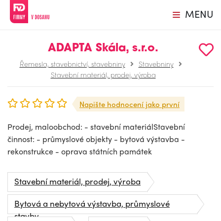
MENU
ADAPTA Skála, s.r.o.
Řemesla, stavebnictví, stavebniny
Stavebniny
Stavební materiál, prodej, výroba
Napište hodnocení jako první
Prodej, maloobchod: - stavební materiálStavební
činnost: - průmyslové objekty - bytová výstavba -
rekonstrukce - oprava státních památek
Stavební materiál, prodej, výroba
Bytová a nebytová výstavba, průmyslové
stavby