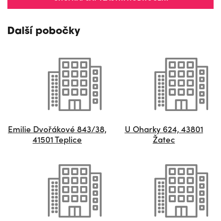
Další pobočky
Emilie Dvořákové 843/38,
U Oharky 624, 43801
41501 Teplice
Žatec