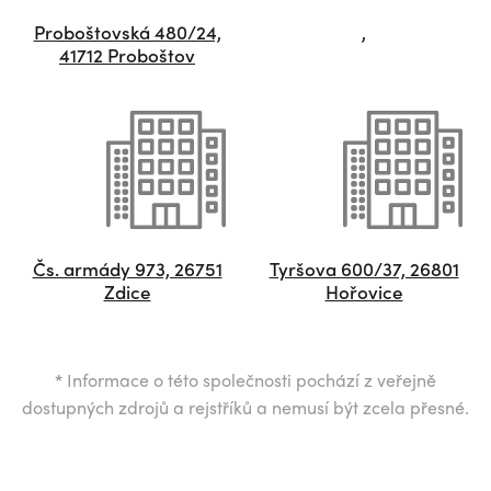
Proboštovská 480/24,
,
41712 Proboštov
Čs. armády 973, 26751
Tyršova 600/37, 26801
Zdice
Hořovice
*
Informace o této společnosti pochází z veřejně
dostupných zdrojů a rejstříků a nemusí být zcela přesné.