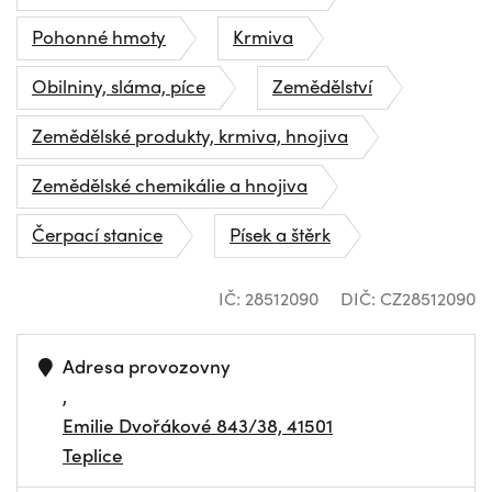
Pohonné hmoty
Krmiva
Obilniny, sláma, píce
Zemědělství
Zemědělské produkty, krmiva, hnojiva
Zemědělské chemikálie a hnojiva
Čerpací stanice
Písek a štěrk
IČ: 28512090
DIČ: CZ28512090
Adresa provozovny
,
Emilie Dvořákové 843/38, 41501
Teplice