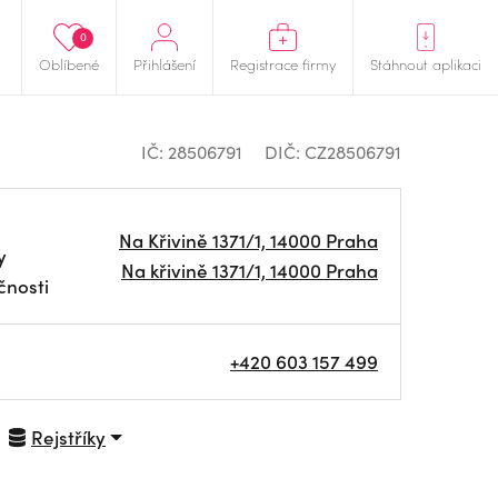
0
Oblíbené
Přihlášení
Registrace firmy
Stáhnout aplikaci
IČ: 28506791
DIČ: CZ28506791
Na Křivině 1371/1, 14000 Praha
y
Na křivině 1371/1, 14000 Praha
čnosti
+420 603 157 499
Rejstříky