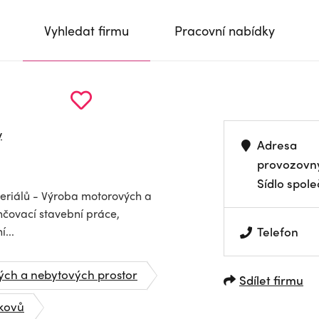
Vyhledat firmu
Pracovní nabídky
y
Adresa
provozovn
Sídlo spole
eriálů - Výroba motorových a
nčovací stavební práce,
...
Telefon
ých a nebytových prostor
Sdílet firmu
kovů