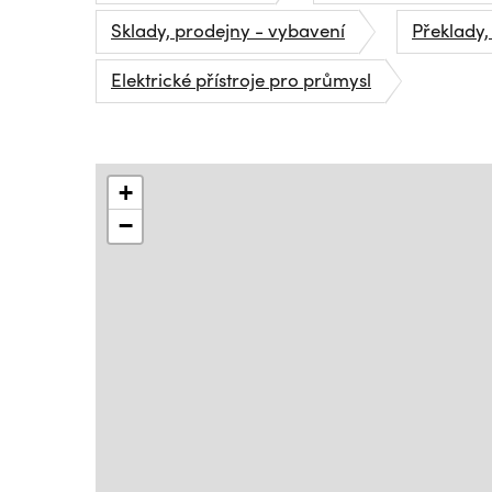
Sklady, prodejny - vybavení
Překlady,
Elektrické přístroje pro průmysl
+
−