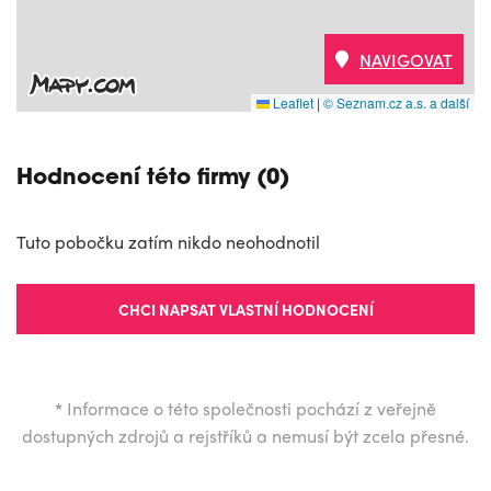
NAVIGOVAT
Leaflet
|
© Seznam.cz a.s. a další
Hodnocení této firmy (0)
Tuto pobočku zatím nikdo neohodnotil
CHCI NAPSAT VLASTNÍ HODNOCENÍ
*
Informace o této společnosti pochází z veřejně
dostupných zdrojů a rejstříků a nemusí být zcela přesné.