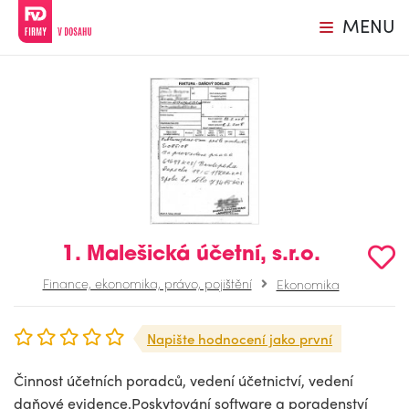
MENU
1. Malešická účetní, s.r.o.
Finance, ekonomika, právo, pojištění
Ekonomika
Napište hodnocení jako první
Činnost účetních poradců, vedení účetnictví, vedení
daňové evidence.Poskytování software a poradenství