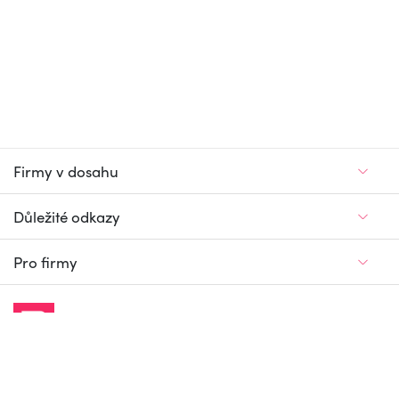
Firmy v dosahu
Důležité odkazy
Pro firmy
Jedinečný firemní
a pracovní portál
© Firmy v dosahu.cz