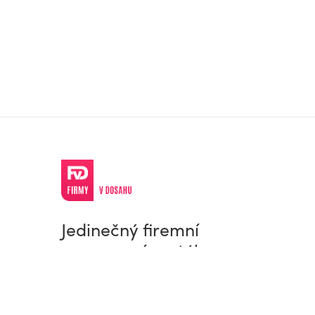
Jedinečný firemní
a pracovní portál
© Firmy v dosahu.cz