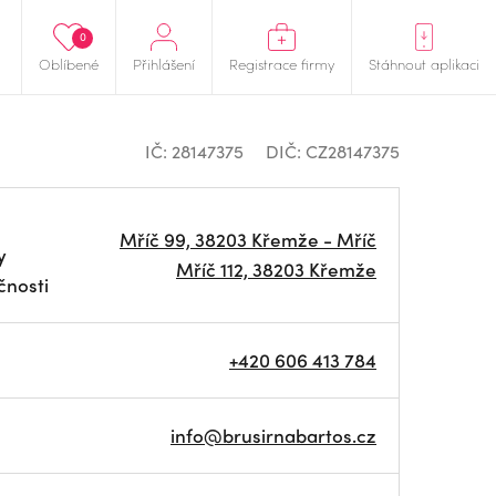
0
Oblíbené
Přihlášení
Registrace firmy
Stáhnout aplikaci
IČ: 28147375
DIČ: CZ28147375
Mříč 99, 38203 Křemže - Mříč
y
Mříč 112, 38203 Křemže
čnosti
+420 606 413 784
info@brusirnabartos.cz