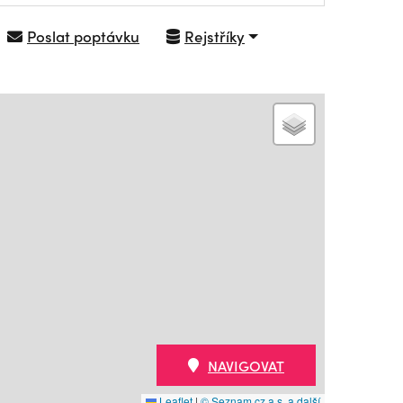
Poslat poptávku
Rejstříky
NAVIGOVAT
Leaflet
|
© Seznam.cz a.s. a další