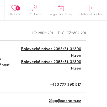
0
Oblíbené
Přihlášení
Registrace firmy
Stáhnout aplikaci
IČ: 28021291
DIČ: CZ28021291
Bolevecká náves 2053/31, 32300
Plzeň
y
Bolevecká náves 2053/31, 32300
čnosti
Plzeň
+420 777 290 517
21gp@seznam.cz