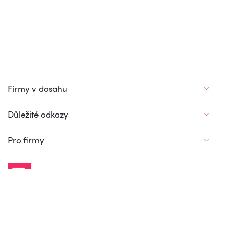
Firmy v dosahu
Důležité odkazy
Pro firmy
Jedinečný firemní
a pracovní portál
© Firmy v dosahu.cz