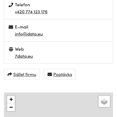
Telefon
+420 774 123 176
E-mail
info@data.eu
Web
7data.eu
Sdílet firmu
Poptávka
+
−