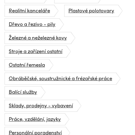
Realitní kanceláře
Plastové polotovary
Dřevo a řezivo - pily
Železné a neželezné kovy
Stroje a zařízení ostatní
Ostatní řemesla
Obráběčské, soustružnické a frézařské práce
Balící služby
Sklady, prodejny - vybavení
Práce, vzdělání, jazyky
Personální poradenství