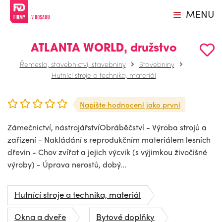
MENU
ATLANTA WORLD, družstvo
Řemesla, stavebnictví, stavebniny
Stavebniny
Hutnící stroje a technika, materiál
Napište hodnocení jako první
Zámečnictví, nástrojářstvíObráběčství - Výroba strojů a
zařízení - Nakládání s reprodukčním materiálem lesních
dřevin - Chov zvířat a jejich výcvik (s výjimkou živočišné
výroby) - Úprava nerostů, dobý...
Hutnící stroje a technika, materiál
Okna a dveře
Bytové doplňky